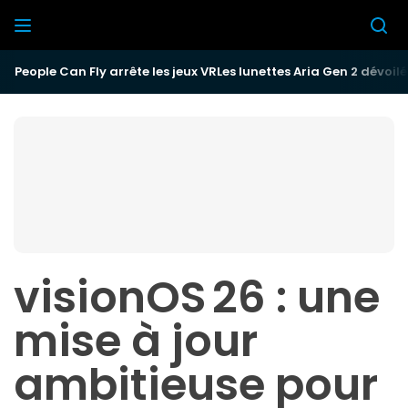
Passer
au
Réalité
contenu
Mixte
People Can Fly arrête les jeux VR
Les lunettes Aria Gen 2 dévoil
visionOS 26 : une
mise à jour
ambitieuse pour