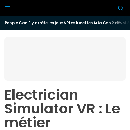
Passer
au
Réalité
contenu
Mixte
People Can Fly arrête les jeux VR
Les lunettes Aria Gen 2 dévoil
Electrician
Simulator VR : Le
métier